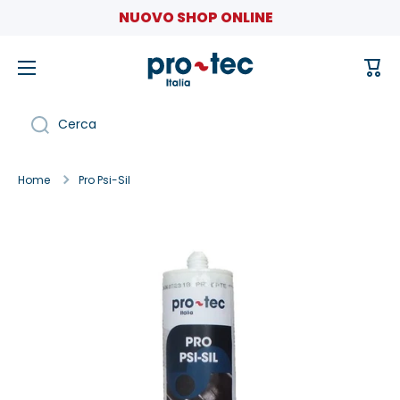
NUOVO SHOP ONLINE
Vai direttamente ai contenuti
Carr
Cerca
Home
Pro Psi-Sil
Passa alle informazioni sul prodotto