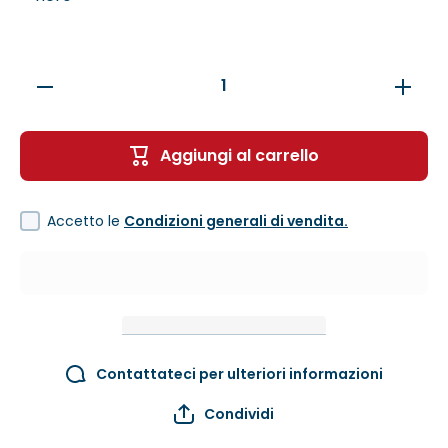
Diminuisci
Aumenta
quantità
quantità
per Pro
per Pro
Psi-Sil
Psi-Sil
Aggiungi al carrello
Accetto le
Condizioni generali di vendita.
Contattateci per ulteriori informazioni
Condividi