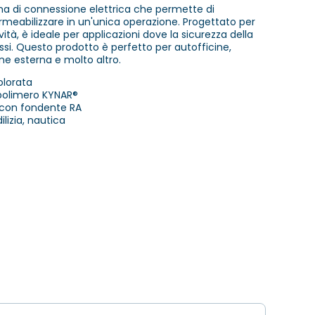
ma di connessione elettrica che permette di
rmeabilizzare in un'unica operazione. Progettato per
vità, è ideale per applicazioni dove la sicurezza della
 Questo prodotto è perfetto per autofficine,
one esterna e molto altro.
olorata
polimero KYNAR®
0 con fondente RA
ilizia, nautica