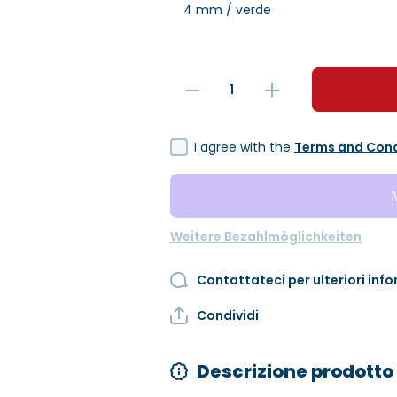
Verringere
Erhöhe
die
die
Menge für
Menge
Pro
für Pro
Topflux
Topflux
I agree with the
Terms and Cond
(100pz)
(100pz)
Weitere Bezahlmöglichkeiten
Contattateci per ulteriori inf
Condividi
Descrizione prodotto