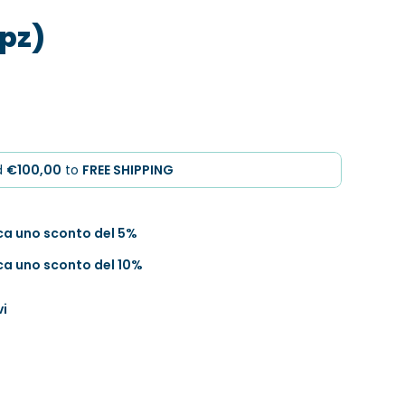
0pz)
d
€100,00
to
FREE SHIPPING
ica uno sconto del 5%
ica uno sconto del 10%
vi