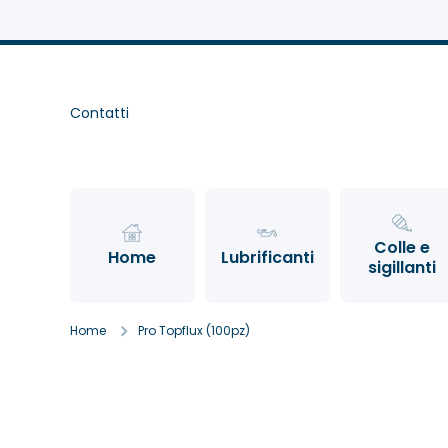
Direkt zum Inhalt
Contatti
Colle e
Home
Lubrificanti
sigillanti
Home
Pro Topflux (100pz)
Zu Produktinformationen springen