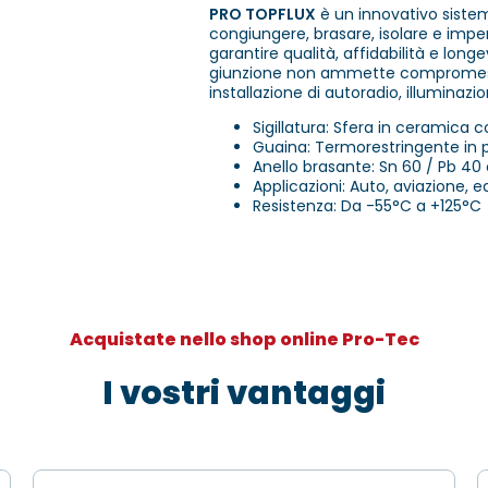
PRO TOPFLUX
è un innovativo siste
congiungere, brasare, isolare e impe
garantire qualità, affidabilità e longe
giunzione non ammette compromessi.
installazione di autoradio, illuminazi
Sigillatura: Sfera in ceramica c
Guaina: Termorestringente in 
Anello brasante: Sn 60 / Pb 4
Applicazioni: Auto, aviazione, ed
Resistenza: Da -55°C a +125°C
Acquistate nello shop online Pro-Tec
I vostri vantaggi