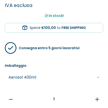
IVA esclusa
In stock!
Spend
€100,00
to
FREE SHIPPING
Consegna entro 5 giorni lavorativi
Imballaggio
Verringere
Erhöhe
die
die
Menge für
Menge